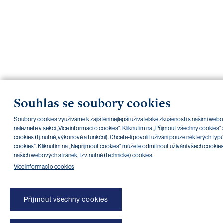
Souhlas se soubory cookies
Soubory cookies využíváme k zajištění nejlepší uživatelské zkušenosti s našimi we
naleznete v sekci „Více informací o cookies“. Kliknutím na „Přijmout všechny cookies
cookies (tj. nutné, výkonové a funkční). Chcete-li povolit užívání pouze některých typ
cookies“. Kliknutím na „Nepříjmout cookies“ můžete odmítnout užívání všech cookies 
našich webových stránek, tzv. nutné (technické) cookies.
Více informací o cookies
Přijmout všechny cookies