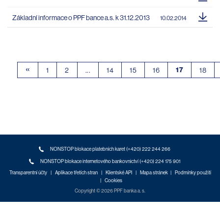
Základní informace o PPF bance a.s. k 31.12.2013
10.02.2014
«
17
1
2
...
14
15
16
18
NONSTOP blokace platebních karet (+420) 222 244 266
NONSTOP blokace internetového bankovnictví (+420) 224 175 901
Transparentní účty
|
Aplikace třetích stran
|
Klientské API
|
Mapa stránek
|
Podmínky použití
|
Cookies
Copyright © 2026 PPF banka a. s.