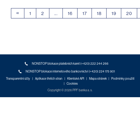
«
1
2
...
16
17
18
19
20
NONSTOP blokace platebních karet (+420) 222 244 266
NONSTOP blokace internetového bankovnictví (+420) 224 175 901
Transparentní účty
|
Aplikace třetích stran
|
Klientské API
|
Mapa stránek
|
Podmínky použití
|
Cookies
Copyright © 2026 PPF banka a. s.