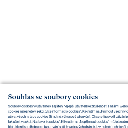
Souhlas se soubory cookies
Soubory cookies využíváme k zajištění nejlepší uživatelské zkušenosti s našimi we
cookies naleznete v sekci „Více informací o cookies“. Kliknutím na „Přijmout všechny
užívat všechny typy cookies (tj. nutné, výkonové a funkční). Chcete-li povolit užíván
tak učinit v sekci „Nastavení cookies“. Kliknutím na „Nepříjmout cookies“ můžete odm
těch, které jsou třeba pro fungování našich webových stránek, tzv. nutné (technické) 