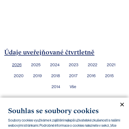
bankovnictví
Kariéra
Kontakty
Údaje uveřejňované čtvrtletně
2026
2025
2024
2023
2022
2021
2020
2019
2018
2017
2016
2015
2014
Vše
Souhlas se soubory cookies
Povinně uveřejňované informace k 30. 6. 2026
05.08.2026
Soubory cookies využíváme k zajištění nejlepší uživatelské zkušenosti s našimi
webovými stránkami. Podrobné informace o cookies naleznete v sekci „Více