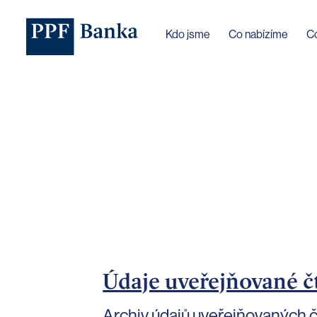
Jazyk webu byl změněn na češtinu
Kdo jsme
Co nabízíme
C
Údaje uveřejňované č
Archiv údajů uveřejňovaných č