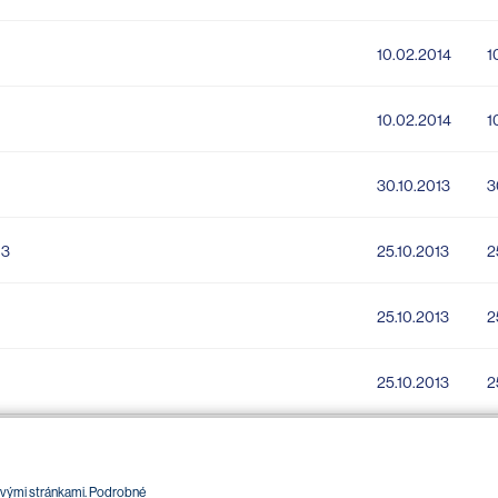
10.02.2014
1
10.02.2014
1
30.10.2013
3
13
25.10.2013
2
25.10.2013
2
25.10.2013
2
bovými stránkami. Podrobné