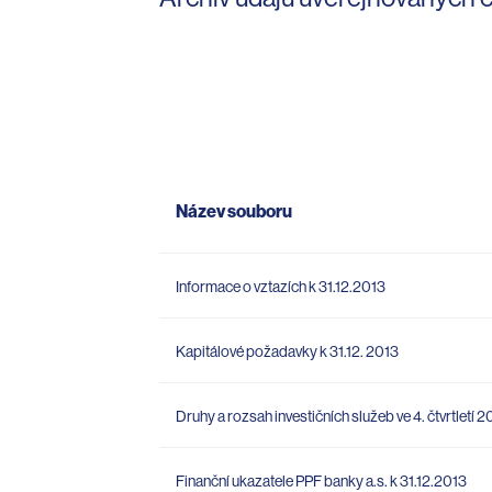
Název souboru
Informace o vztazích k 31.12.2013
Kapitálové požadavky k 31.12. 2013
Druhy a rozsah investičních služeb ve 4. čtvrtletí 2
Finanční ukazatele PPF banky a.s. k 31.12.2013