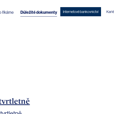
Internetové bankovnictví
Kari
o říkáme
Důležité dokumenty
tvrtletně
tvrtletně