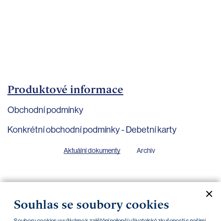
bankovnictví
Kariéra
Kontakty
Produktové informace
Obchodní podmínky
Konkrétní obchodní podmínky - Debetní karty
Aktuální dokumenty
Archiv
Souhlas se soubory cookies
Obchodní podmínky PPF banky a.s. pro
16.02.2026
digitalizované karty, platné od 16. 2. 2026, účinné