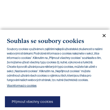
bankovnictví
Kariéra
Kontakty
Souhlas se soubory cookies
Ostatní dokumenty
Soubory cookies využíváme k zajištění nejlepší uživatelské zkušenosti s našimi
webovými stránkami. Podrobné informace o cookies naleznete v sekci „Více
Konkrétní obchodní podmínky - Homebanking
informací o cookies“. Kliknutím na „Přijmout všechny cookies“ souhlasíte s tím,
že můžeme užívat všechny typy cookies (tj. nutné, výkonové a funkční).
Aktuální dokumenty
Archiv
Chcete-li povolit užívání pouze některých typů cookies, můžete tak učinit v
sekci „Nastavení cookies“. Kliknutím na „Nepříjmout cookies“ můžete
odmítnout užívání všech cookies s výjimkou těch, které jsou třeba pro
fungování našich webových stránek, tzv. nutné (technické) cookies.
V této kategorii nejsou zatím žádné
Více informací o cookies
dokumenty
Přijmout všechny cookies