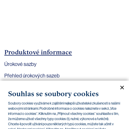
bankovnictví
Kariéra
Kontakty
Produktové informace
Úrokové sazby
Přehled úrokových sazeb
Aktuální dokumenty
Archiv
Souhlas se soubory cookies
Soubory cookies využíváme k zajištění nejlepší uživatelské zkušenosti s našimi
webovými stránkami. Podrobné informace o cookies naleznete v sekci „Více
informací o cookies“. Kliknutím na „Přijmout všechny cookies“ souhlasíte s tím,
že můžeme užívat všechny typy cookies (tj. nutné, výkonové a funkční).
Přehled úrokových sazeb, platný od 1. 6. 2020,
28.05.2020
Chcete-li povolit užívání pouze některých typů cookies, můžete tak učinit v
účinný 1. 8. 2020