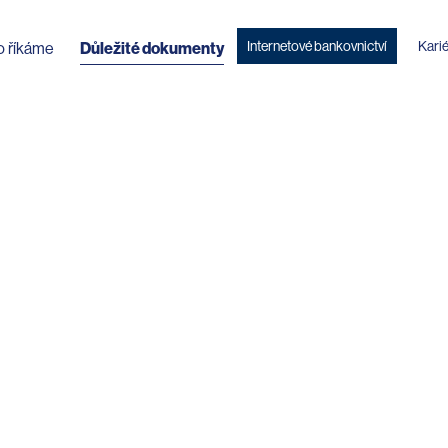
Internetové bankovnictví
Kari
o říkáme
Důležité dokumenty