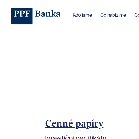
Jazyk webu byl změněn na češtinu
Kdo jsme
Co nabízíme
C
Cenné papíry
Investiční certifikáty