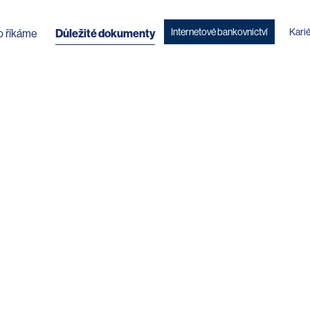
Internetové bankovnictví
Kari
o říkáme
Důležité dokumenty