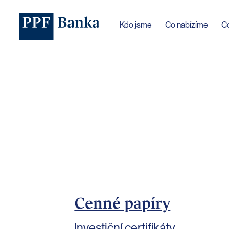
Jazyk webu byl změněn na češtinu
Kdo jsme
Co nabízíme
C
Cenné papíry
Investiční certifikáty