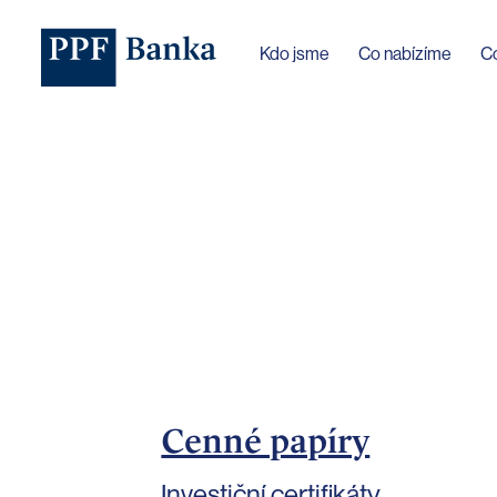
Jazyk webu byl změněn na češtinu
Kdo jsme
Co nabízíme
C
Cenné papíry
Investiční certifikáty