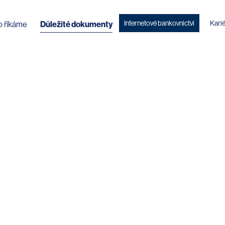
Internetové bankovnictví
Kari
o říkáme
Důležité dokumenty