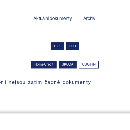
Aktuální dokumenty
Archiv
CZK
EUR
Home Credit
SKODA
CSG FIN
orii nejsou zatím žádné dokumenty