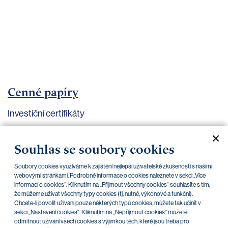
bankovnictví
Kariéra
Kontakty
Cenné papíry
Investiční certifikáty
Aktuální dokumenty
Archiv
Souhlas se soubory cookies
Soubory cookies využíváme k zajištění nejlepší uživatelské zkušenosti s našimi
CZK
EUR
webovými stránkami. Podrobné informace o cookies naleznete v sekci „Více
informací o cookies“. Kliknutím na „Přijmout všechny cookies“ souhlasíte s tím,
že můžeme užívat všechny typy cookies (tj. nutné, výkonové a funkční).
Chcete-li povolit užívání pouze některých typů cookies, můžete tak učinit v
Home Credit
SKODA
CSG FIN
sekci „Nastavení cookies“. Kliknutím na „Nepříjmout cookies“ můžete
odmítnout užívání všech cookies s výjimkou těch, které jsou třeba pro