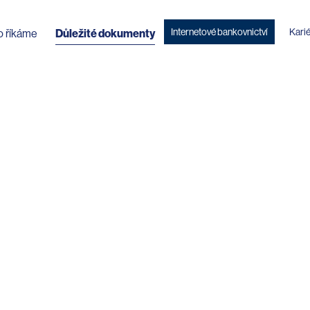
Internetové bankovnictví
Kari
o říkáme
Důležité dokumenty