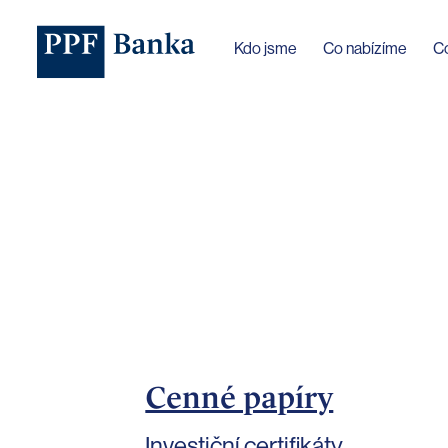
Jazyk webu byl změněn na češtinu
Kdo jsme
Co nabízíme
C
Cenné papíry
Investiční certifikáty