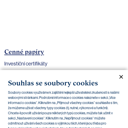
bankovnictví
Kariéra
Kontakty
Cenné papíry
Investiční certifikáty
Aktuální dokumenty
Archiv
Souhlas se soubory cookies
Soubory cookies využíváme k zajištění nejlepší uživatelské zkušenosti s našimi
CZK
EUR
webovými stránkami. Podrobné informace o cookies naleznete v sekci „Více
informací o cookies“. Kliknutím na „Přijmout všechny cookies“ souhlasíte s tím,
že můžeme užívat všechny typy cookies (tj. nutné, výkonové a funkční).
Chcete-li povolit užívání pouze některých typů cookies, můžete tak učinit v
Home Credit
SKODA
CSG FIN
sekci „Nastavení cookies“. Kliknutím na „Nepříjmout cookies“ můžete
odmítnout užívání všech cookies s výjimkou těch, které jsou třeba pro