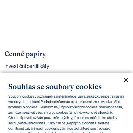
bankovnictví
Kariéra
Kontakty
Cenné papíry
Investiční certifikáty
Aktuální dokumenty
Archiv
Souhlas se soubory cookies
Soubory cookies využíváme k zajištění nejlepší uživatelské zkušenosti s našimi
CZK
EUR
webovými stránkami. Podrobné informace o cookies naleznete v sekci „Více
informací o cookies“. Kliknutím na „Přijmout všechny cookies“ souhlasíte s tím,
že můžeme užívat všechny typy cookies (tj. nutné, výkonové a funkční).
Chcete-li povolit užívání pouze některých typů cookies, můžete tak učinit v
Home Credit
SKODA
CSG FIN
sekci „Nastavení cookies“. Kliknutím na „Nepříjmout cookies“ můžete
odmítnout užívání všech cookies s výjimkou těch, které jsou třeba pro