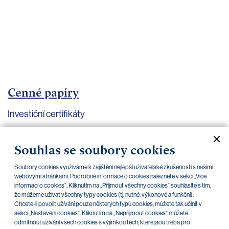
bankovnictví
Kariéra
Kontakty
Cenné papíry
Investiční certifikáty
Aktuální dokumenty
Archiv
Souhlas se soubory cookies
Soubory cookies využíváme k zajištění nejlepší uživatelské zkušenosti s našimi
CZK
EUR
webovými stránkami. Podrobné informace o cookies naleznete v sekci „Více
informací o cookies“. Kliknutím na „Přijmout všechny cookies“ souhlasíte s tím,
že můžeme užívat všechny typy cookies (tj. nutné, výkonové a funkční).
Chcete-li povolit užívání pouze některých typů cookies, můžete tak učinit v
Home Credit
SKODA
CSG FIN
sekci „Nastavení cookies“. Kliknutím na „Nepříjmout cookies“ můžete
odmítnout užívání všech cookies s výjimkou těch, které jsou třeba pro