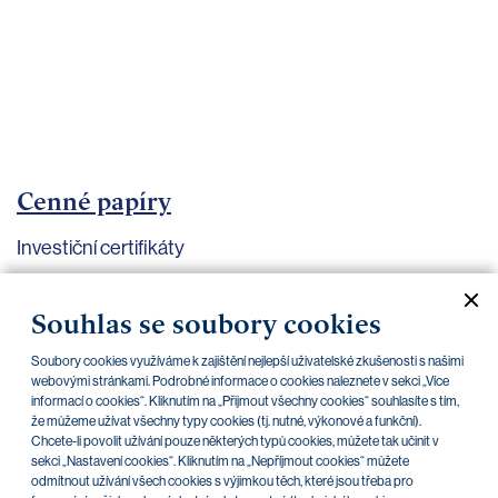
bankovnictví
Kariéra
Kontakty
Cenné papíry
Investiční certifikáty
Aktuální dokumenty
Archiv
Souhlas se soubory cookies
Soubory cookies využíváme k zajištění nejlepší uživatelské zkušenosti s našimi
CZK
EUR
webovými stránkami. Podrobné informace o cookies naleznete v sekci „Více
informací o cookies“. Kliknutím na „Přijmout všechny cookies“ souhlasíte s tím,
že můžeme užívat všechny typy cookies (tj. nutné, výkonové a funkční).
Chcete-li povolit užívání pouze některých typů cookies, můžete tak učinit v
Home Credit
SKODA
CSG FIN
sekci „Nastavení cookies“. Kliknutím na „Nepříjmout cookies“ můžete
odmítnout užívání všech cookies s výjimkou těch, které jsou třeba pro