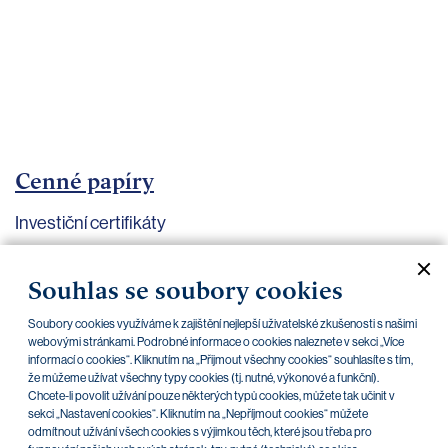
bankovnictví
Kariéra
Kontakty
Cenné papíry
Investiční certifikáty
Aktuální dokumenty
Archiv
Souhlas se soubory cookies
Soubory cookies využíváme k zajištění nejlepší uživatelské zkušenosti s našimi
CZK
EUR
webovými stránkami. Podrobné informace o cookies naleznete v sekci „Více
informací o cookies“. Kliknutím na „Přijmout všechny cookies“ souhlasíte s tím,
že můžeme užívat všechny typy cookies (tj. nutné, výkonové a funkční).
Chcete-li povolit užívání pouze některých typů cookies, můžete tak učinit v
Home Credit
SKODA
CSG FIN
sekci „Nastavení cookies“. Kliknutím na „Nepříjmout cookies“ můžete
odmítnout užívání všech cookies s výjimkou těch, které jsou třeba pro