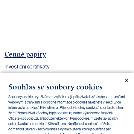
bankovnictví
Kariéra
Kontakty
Cenné papíry
Investiční certifikáty
Aktuální dokumenty
Archiv
Souhlas se soubory cookies
Soubory cookies využíváme k zajištění nejlepší uživatelské zkušenosti s našimi
CZK
EUR
webovými stránkami. Podrobné informace o cookies naleznete v sekci „Více
informací o cookies“. Kliknutím na „Přijmout všechny cookies“ souhlasíte s tím,
že můžeme užívat všechny typy cookies (tj. nutné, výkonové a funkční).
Chcete-li povolit užívání pouze některých typů cookies, můžete tak učinit v
Home Credit
SKODA
CSG FIN
sekci „Nastavení cookies“. Kliknutím na „Nepříjmout cookies“ můžete
odmítnout užívání všech cookies s výjimkou těch, které jsou třeba pro