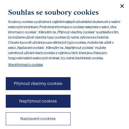
Souhlas se soubory cookies
IC PPFB CZK 01/2024 - informační list
09.03.2020
Soubory cookies využíváme k zajištění nejlepší uživatelské zkušenosti s našimi
IC PPFB CZK 01/2024 - emisní podmínky
webovými stránkami. Podrobné informace o cookies naleznete v sekci „Více
28.02.2020
informací o cookies“. Kliknutím na „Přijmout všechny cookies“ souhlasíte s tím,
že můžeme užívat všechny typy cookies (tj. nutné, výkonové a funkční).
Chcete-li povolit užívání pouze některých typů cookies, můžete tak učinit v
sekci „Nastavení cookies“. Kliknutím na „Nepříjmout cookies“ můžete
odmítnout užívání všech cookies s výjimkou těch, které jsou třeba pro
«
»
2
1
fungování našich webových stránek, tzv. nutné (technické) cookies.
Více informací o cookies
Přijmout všechny cookies
Nepřijmout cookies
NONSTOP blokace platebních karet (+420) 222 244 266
NONSTOP blokace internetového bankovnictví (+420) 224 175 901
Nastavení cookies
Transparentní účty
|
Aplikace třetích stran
|
Klientské API
|
Mapa stránek
|
Podmínky použití
|
Cookies
Copyright © 2026 PPF banka a. s.