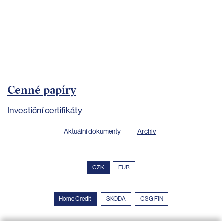
bankovnictví
Kariéra
Kontakty
Cenné papíry
Investiční certifikáty
Aktuální dokumenty
Archiv
CZK
EUR
Home Credit
SKODA
CSG FIN