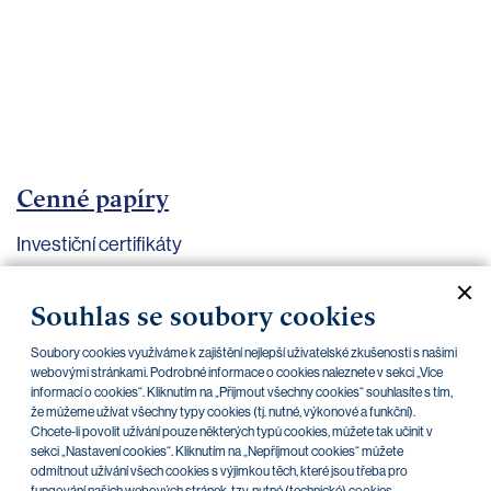
bankovnictví
Kariéra
Kontakty
Cenné papíry
Investiční certifikáty
Aktuální dokumenty
Archiv
Souhlas se soubory cookies
Soubory cookies využíváme k zajištění nejlepší uživatelské zkušenosti s našimi
CZK
EUR
webovými stránkami. Podrobné informace o cookies naleznete v sekci „Více
informací o cookies“. Kliknutím na „Přijmout všechny cookies“ souhlasíte s tím,
že můžeme užívat všechny typy cookies (tj. nutné, výkonové a funkční).
Chcete-li povolit užívání pouze některých typů cookies, můžete tak učinit v
Home Credit
SKODA
CSG FIN
sekci „Nastavení cookies“. Kliknutím na „Nepříjmout cookies“ můžete
odmítnout užívání všech cookies s výjimkou těch, které jsou třeba pro