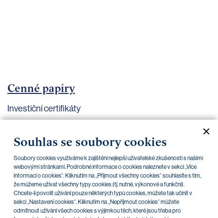
bankovnictví
Kariéra
Kontakty
Cenné papíry
Investiční certifikáty
Aktuální dokumenty
Archiv
Souhlas se soubory cookies
Soubory cookies využíváme k zajištění nejlepší uživatelské zkušenosti s našimi
CZK
EUR
webovými stránkami. Podrobné informace o cookies naleznete v sekci „Více
informací o cookies“. Kliknutím na „Přijmout všechny cookies“ souhlasíte s tím,
že můžeme užívat všechny typy cookies (tj. nutné, výkonové a funkční).
Chcete-li povolit užívání pouze některých typů cookies, můžete tak učinit v
Home Credit
SKODA
CSG FIN
sekci „Nastavení cookies“. Kliknutím na „Nepříjmout cookies“ můžete
odmítnout užívání všech cookies s výjimkou těch, které jsou třeba pro