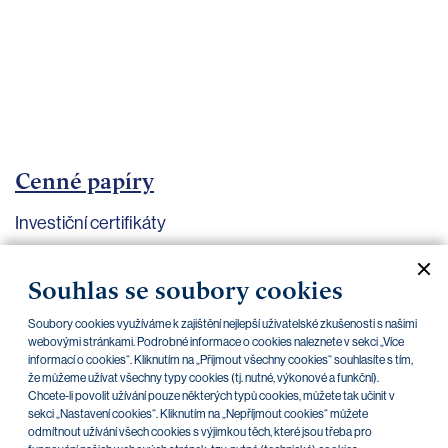
bankovnictví
Kariéra
Kontakty
Cenné papíry
Investiční certifikáty
Aktuální dokumenty
Archiv
Souhlas se soubory cookies
Soubory cookies využíváme k zajištění nejlepší uživatelské zkušenosti s našimi
CZK
EUR
webovými stránkami. Podrobné informace o cookies naleznete v sekci „Více
informací o cookies“. Kliknutím na „Přijmout všechny cookies“ souhlasíte s tím,
že můžeme užívat všechny typy cookies (tj. nutné, výkonové a funkční).
Chcete-li povolit užívání pouze některých typů cookies, můžete tak učinit v
Home Credit
SKODA
CSG FIN
sekci „Nastavení cookies“. Kliknutím na „Nepříjmout cookies“ můžete
odmítnout užívání všech cookies s výjimkou těch, které jsou třeba pro