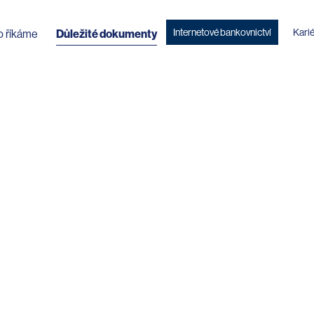
Internetové bankovnictví
Kari
o říkáme
Důležité dokumenty