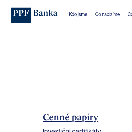
Jazyk webu byl změněn na češtinu
Kdo jsme
Co nabízíme
C
Cenné papíry
Investiční certifikáty