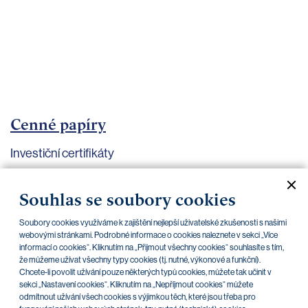
bankovnictví
Kariéra
Kontakty
Cenné papíry
Investiční certifikáty
Aktuální dokumenty
Archiv
Souhlas se soubory cookies
Soubory cookies využíváme k zajištění nejlepší uživatelské zkušenosti s našimi
CZK
EUR
webovými stránkami. Podrobné informace o cookies naleznete v sekci „Více
informací o cookies“. Kliknutím na „Přijmout všechny cookies“ souhlasíte s tím,
že můžeme užívat všechny typy cookies (tj. nutné, výkonové a funkční).
Chcete-li povolit užívání pouze některých typů cookies, můžete tak učinit v
Home Credit
SKODA
CSG FIN
sekci „Nastavení cookies“. Kliknutím na „Nepříjmout cookies“ můžete
odmítnout užívání všech cookies s výjimkou těch, které jsou třeba pro