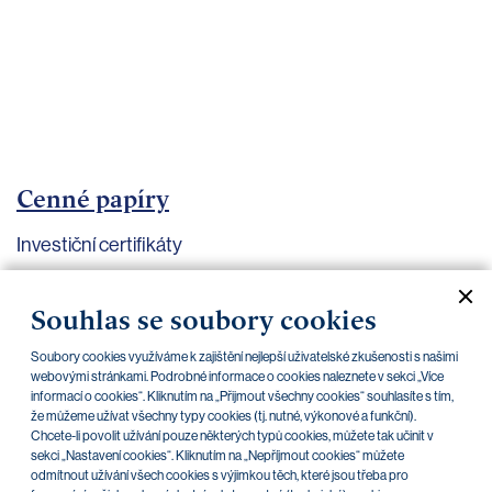
bankovnictví
Kariéra
Kontakty
Cenné papíry
Investiční certifikáty
Aktuální dokumenty
Archiv
Souhlas se soubory cookies
Soubory cookies využíváme k zajištění nejlepší uživatelské zkušenosti s našimi
CZK
EUR
webovými stránkami. Podrobné informace o cookies naleznete v sekci „Více
informací o cookies“. Kliknutím na „Přijmout všechny cookies“ souhlasíte s tím,
že můžeme užívat všechny typy cookies (tj. nutné, výkonové a funkční).
Chcete-li povolit užívání pouze některých typů cookies, můžete tak učinit v
Home Credit
SKODA
CSG FIN
sekci „Nastavení cookies“. Kliknutím na „Nepříjmout cookies“ můžete
odmítnout užívání všech cookies s výjimkou těch, které jsou třeba pro