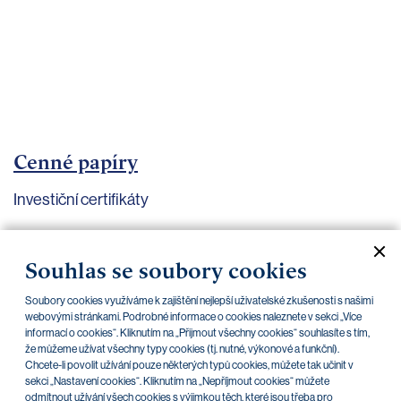
bankovnictví
Kariéra
Kontakty
Cenné papíry
Investiční certifikáty
Aktuální dokumenty
Archiv
Souhlas se soubory cookies
Soubory cookies využíváme k zajištění nejlepší uživatelské zkušenosti s našimi
CZK
EUR
webovými stránkami. Podrobné informace o cookies naleznete v sekci „Více
informací o cookies“. Kliknutím na „Přijmout všechny cookies“ souhlasíte s tím,
že můžeme užívat všechny typy cookies (tj. nutné, výkonové a funkční).
Home Credit
SKODA
CSG FIN
Chcete-li povolit užívání pouze některých typů cookies, můžete tak učinit v
sekci „Nastavení cookies“. Kliknutím na „Nepříjmout cookies“ můžete
odmítnout užívání všech cookies s výjimkou těch, které jsou třeba pro