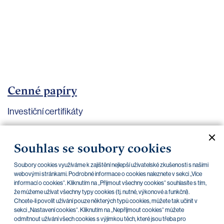
bankovnictví
Kariéra
Kontakty
Cenné papíry
Investiční certifikáty
Aktuální dokumenty
Archiv
Souhlas se soubory cookies
Soubory cookies využíváme k zajištění nejlepší uživatelské zkušenosti s našimi
CZK
EUR
webovými stránkami. Podrobné informace o cookies naleznete v sekci „Více
informací o cookies“. Kliknutím na „Přijmout všechny cookies“ souhlasíte s tím,
že můžeme užívat všechny typy cookies (tj. nutné, výkonové a funkční).
Home Credit
SKODA
CSG FIN
Chcete-li povolit užívání pouze některých typů cookies, můžete tak učinit v
sekci „Nastavení cookies“. Kliknutím na „Nepříjmout cookies“ můžete
odmítnout užívání všech cookies s výjimkou těch, které jsou třeba pro