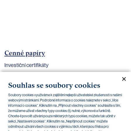
bankovnictví
Kariéra
Kontakty
Cenné papíry
Investiční certifikáty
Aktuální dokumenty
Archiv
Souhlas se soubory cookies
Soubory cookies využíváme k zajištění nejlepší uživatelské zkušenosti s našimi
CZK
EUR
webovými stránkami. Podrobné informace o cookies naleznete v sekci „Více
informací o cookies“. Kliknutím na „Přijmout všechny cookies“ souhlasíte s tím,
že můžeme užívat všechny typy cookies (tj. nutné, výkonové a funkční).
Chcete-li povolit užívání pouze některých typů cookies, můžete tak učinit v
Home Credit
SKODA
CSG FIN
sekci „Nastavení cookies“. Kliknutím na „Nepříjmout cookies“ můžete
odmítnout užívání všech cookies s výjimkou těch, které jsou třeba pro