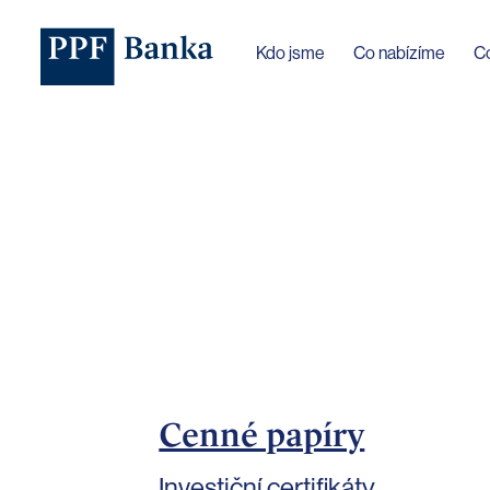
Jazyk webu byl změněn na češtinu
Kdo jsme
Co nabízíme
C
Cenné papíry
Investiční certifikáty