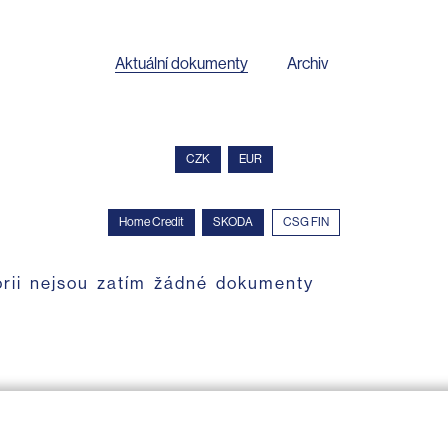
Aktuální dokumenty
Archiv
CZK
EUR
Home Credit
SKODA
CSG FIN
orii nejsou zatím žádné dokumenty