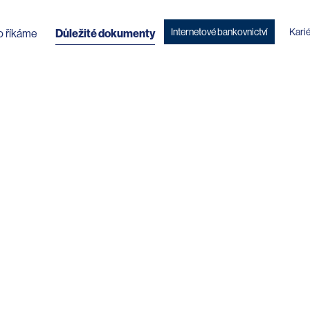
Internetové bankovnictví
Kari
o říkáme
Důležité dokumenty