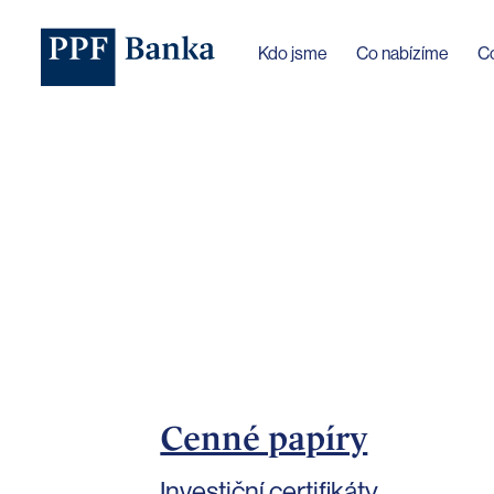
Jazyk webu byl změněn na češtinu
Kdo jsme
Co nabízíme
C
Cenné papíry
Investiční certifikáty