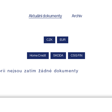
Aktuální dokumenty
Archiv
CZK
EUR
Home Credit
SKODA
CSG FIN
orii nejsou zatím žádné dokumenty