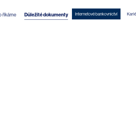
Internetové bankovnictví
Kari
o říkáme
Důležité dokumenty