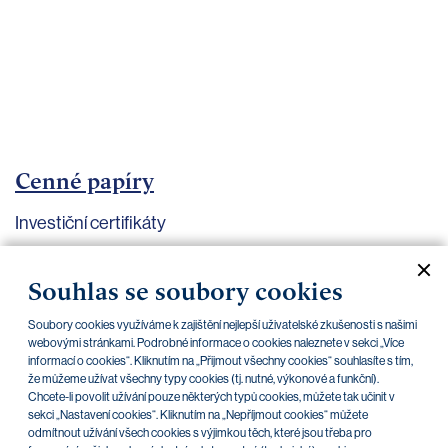
bankovnictví
Kariéra
Kontakty
Cenné papíry
Investiční certifikáty
Aktuální dokumenty
Archiv
Souhlas se soubory cookies
Soubory cookies využíváme k zajištění nejlepší uživatelské zkušenosti s našimi
CZK
EUR
webovými stránkami. Podrobné informace o cookies naleznete v sekci „Více
informací o cookies“. Kliknutím na „Přijmout všechny cookies“ souhlasíte s tím,
že můžeme užívat všechny typy cookies (tj. nutné, výkonové a funkční).
Chcete-li povolit užívání pouze některých typů cookies, můžete tak učinit v
Home Credit
SKODA
CSG FIN
sekci „Nastavení cookies“. Kliknutím na „Nepříjmout cookies“ můžete
odmítnout užívání všech cookies s výjimkou těch, které jsou třeba pro