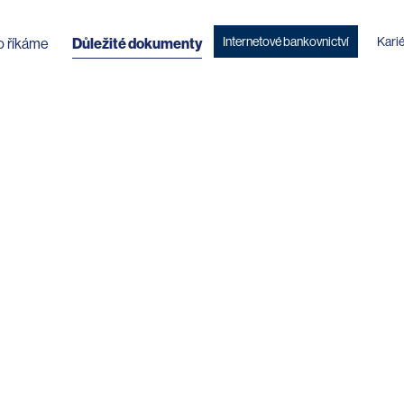
Internetové bankovnictví
Kari
o říkáme
Důležité dokumenty