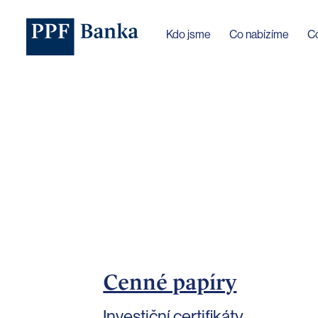
Jazyk webu byl změněn na češtinu
Kdo jsme
Co nabízíme
C
Cenné papíry
Investiční certifikáty