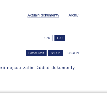
Aktuální dokumenty
Archiv
CZK
EUR
Home Credit
SKODA
CSG FIN
orii nejsou zatím žádné dokumenty