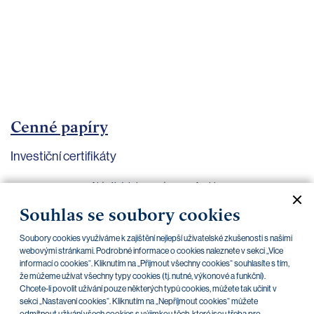
bankovnictví
Kariéra
Kontakty
Cenné papíry
Investiční certifikáty
Aktuální dokumenty
Archiv
Souhlas se soubory cookies
CZK
EUR
Soubory cookies využíváme k zajištění nejlepší uživatelské zkušenosti s našimi
webovými stránkami. Podrobné informace o cookies naleznete v sekci „Více
informací o cookies“. Kliknutím na „Přijmout všechny cookies“ souhlasíte s tím,
že můžeme užívat všechny typy cookies (tj. nutné, výkonové a funkční).
Home Credit
SKODA
CSG FIN
Chcete-li povolit užívání pouze některých typů cookies, můžete tak učinit v
sekci „Nastavení cookies“. Kliknutím na „Nepříjmout cookies“ můžete