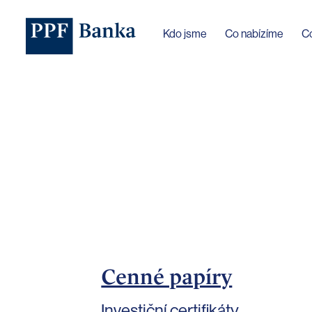
Jazyk webu byl změněn na češtinu
Kdo jsme
Co nabízíme
C
Cenné papíry
Investiční certifikáty