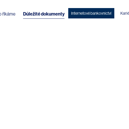
Internetové bankovnictví
Kari
o říkáme
Důležité dokumenty