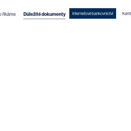
Internetové bankovnictví
Kari
o říkáme
Důležité dokumenty