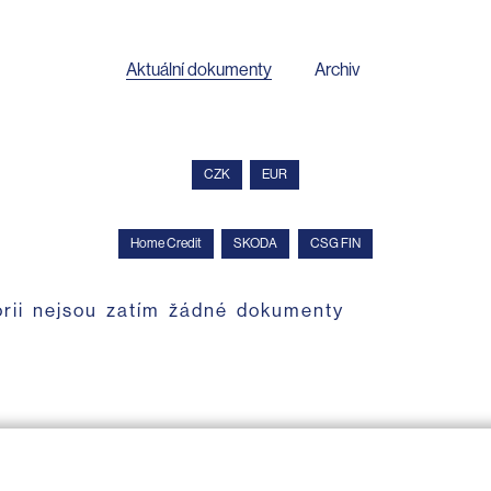
Aktuální dokumenty
Archiv
CZK
EUR
Home Credit
SKODA
CSG FIN
orii nejsou zatím žádné dokumenty