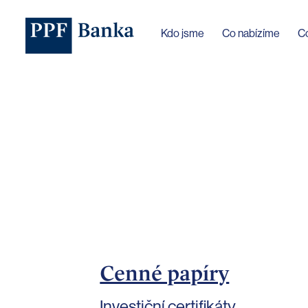
Jazyk webu byl změněn na češtinu
Kdo jsme
Co nabízíme
C
Cenné papíry
Investiční certifikáty