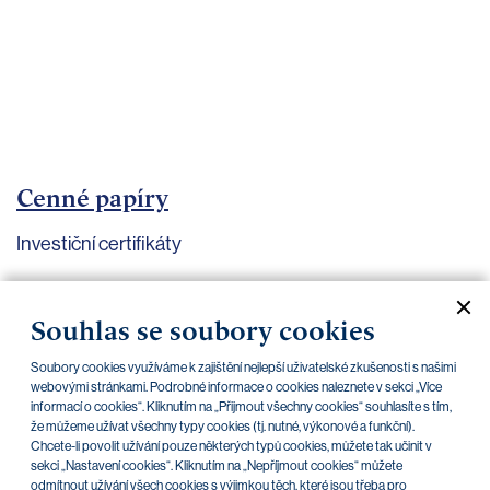
bankovnictví
Kariéra
Kontakty
Cenné papíry
Investiční certifikáty
Aktuální dokumenty
Archiv
Souhlas se soubory cookies
Soubory cookies využíváme k zajištění nejlepší uživatelské zkušenosti s našimi
CZK
EUR
webovými stránkami. Podrobné informace o cookies naleznete v sekci „Více
informací o cookies“. Kliknutím na „Přijmout všechny cookies“ souhlasíte s tím,
že můžeme užívat všechny typy cookies (tj. nutné, výkonové a funkční).
Home Credit
SKODA
CSG FIN
Chcete-li povolit užívání pouze některých typů cookies, můžete tak učinit v
sekci „Nastavení cookies“. Kliknutím na „Nepříjmout cookies“ můžete
odmítnout užívání všech cookies s výjimkou těch, které jsou třeba pro