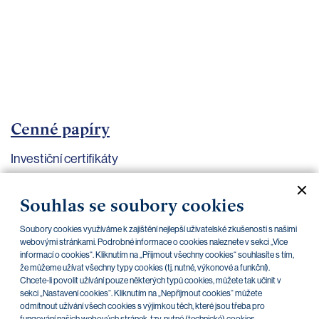
bankovnictví
Kariéra
Kontakty
Cenné papíry
Investiční certifikáty
Aktuální dokumenty
Archiv
Souhlas se soubory cookies
Soubory cookies využíváme k zajištění nejlepší uživatelské zkušenosti s našimi
CZK
EUR
webovými stránkami. Podrobné informace o cookies naleznete v sekci „Více
informací o cookies“. Kliknutím na „Přijmout všechny cookies“ souhlasíte s tím,
že můžeme užívat všechny typy cookies (tj. nutné, výkonové a funkční).
Chcete-li povolit užívání pouze některých typů cookies, můžete tak učinit v
Home Credit
SKODA
CSG FIN
sekci „Nastavení cookies“. Kliknutím na „Nepříjmout cookies“ můžete
odmítnout užívání všech cookies s výjimkou těch, které jsou třeba pro