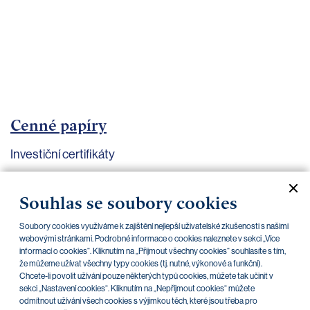
bankovnictví
Kariéra
Kontakty
Cenné papíry
Investiční certifikáty
Aktuální dokumenty
Archiv
Souhlas se soubory cookies
Soubory cookies využíváme k zajištění nejlepší uživatelské zkušenosti s našimi
CZK
EUR
webovými stránkami. Podrobné informace o cookies naleznete v sekci „Více
informací o cookies“. Kliknutím na „Přijmout všechny cookies“ souhlasíte s tím,
že můžeme užívat všechny typy cookies (tj. nutné, výkonové a funkční).
Chcete-li povolit užívání pouze některých typů cookies, můžete tak učinit v
Home Credit
SKODA
CSG FIN
sekci „Nastavení cookies“. Kliknutím na „Nepříjmout cookies“ můžete
odmítnout užívání všech cookies s výjimkou těch, které jsou třeba pro