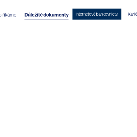
Internetové bankovnictví
Kari
o říkáme
Důležité dokumenty