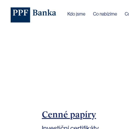
Jazyk webu byl změněn na češtinu
Kdo jsme
Co nabízíme
C
Cenné papíry
Investiční certifikáty