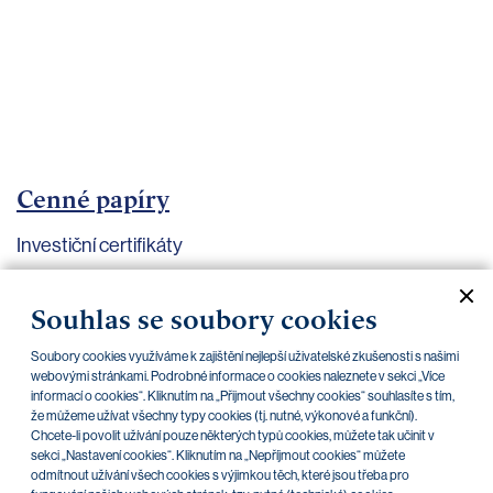
bankovnictví
Kariéra
Kontakty
Cenné papíry
Investiční certifikáty
Aktuální dokumenty
Archiv
Souhlas se soubory cookies
Soubory cookies využíváme k zajištění nejlepší uživatelské zkušenosti s našimi
CZK
EUR
webovými stránkami. Podrobné informace o cookies naleznete v sekci „Více
informací o cookies“. Kliknutím na „Přijmout všechny cookies“ souhlasíte s tím,
že můžeme užívat všechny typy cookies (tj. nutné, výkonové a funkční).
Chcete-li povolit užívání pouze některých typů cookies, můžete tak učinit v
Home Credit
SKODA
CSG FIN
sekci „Nastavení cookies“. Kliknutím na „Nepříjmout cookies“ můžete
odmítnout užívání všech cookies s výjimkou těch, které jsou třeba pro