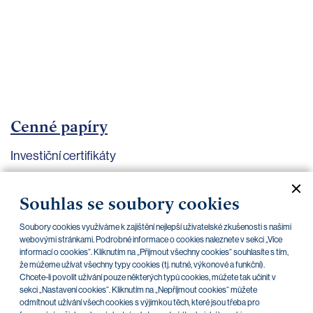
bankovnictví
Kariéra
Kontakty
Cenné papíry
Investiční certifikáty
Aktuální dokumenty
Archiv
Souhlas se soubory cookies
Soubory cookies využíváme k zajištění nejlepší uživatelské zkušenosti s našimi
CZK
EUR
webovými stránkami. Podrobné informace o cookies naleznete v sekci „Více
informací o cookies“. Kliknutím na „Přijmout všechny cookies“ souhlasíte s tím,
že můžeme užívat všechny typy cookies (tj. nutné, výkonové a funkční).
Chcete-li povolit užívání pouze některých typů cookies, můžete tak učinit v
Home Credit
SKODA
CSG FIN
sekci „Nastavení cookies“. Kliknutím na „Nepříjmout cookies“ můžete
odmítnout užívání všech cookies s výjimkou těch, které jsou třeba pro