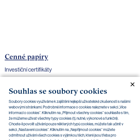
bankovnictví
Kariéra
Kontakty
Cenné papíry
Investiční certifikáty
Aktuální dokumenty
Archiv
Souhlas se soubory cookies
Soubory cookies využíváme k zajištění nejlepší uživatelské zkušenosti s našimi
CZK
EUR
webovými stránkami. Podrobné informace o cookies naleznete v sekci „Více
informací o cookies“. Kliknutím na „Přijmout všechny cookies“ souhlasíte s tím,
že můžeme užívat všechny typy cookies (tj. nutné, výkonové a funkční).
Chcete-li povolit užívání pouze některých typů cookies, můžete tak učinit v
Home Credit
SKODA
CSG FIN
sekci „Nastavení cookies“. Kliknutím na „Nepříjmout cookies“ můžete
odmítnout užívání všech cookies s výjimkou těch, které jsou třeba pro