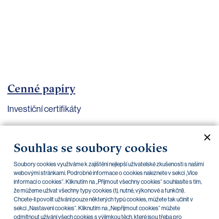
bankovnictví
Kariéra
Kontakty
Cenné papíry
Investiční certifikáty
Aktuální dokumenty
Archiv
Souhlas se soubory cookies
Soubory cookies využíváme k zajištění nejlepší uživatelské zkušenosti s našimi
CZK
EUR
webovými stránkami. Podrobné informace o cookies naleznete v sekci „Více
informací o cookies“. Kliknutím na „Přijmout všechny cookies“ souhlasíte s tím,
že můžeme užívat všechny typy cookies (tj. nutné, výkonové a funkční).
Home Credit
SKODA
CSG FIN
Chcete-li povolit užívání pouze některých typů cookies, můžete tak učinit v
sekci „Nastavení cookies“. Kliknutím na „Nepříjmout cookies“ můžete
odmítnout užívání všech cookies s výjimkou těch, které jsou třeba pro