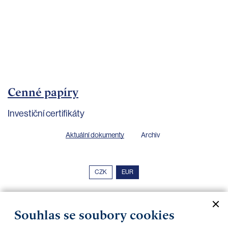
bankovnictví
Kariéra
Kontakty
Cenné papíry
Investiční certifikáty
Aktuální dokumenty
Archiv
CZK
EUR
Home Credit
SKODA
CSG FIN
Souhlas se soubory cookies