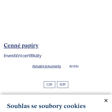
bankovnictví
Kariéra
Kontakty
Cenné papíry
Investiční certifikáty
Aktuální dokumenty
Archiv
CZK
EUR
Home Credit
SKODA
CSG FIN
Souhlas se soubory cookies