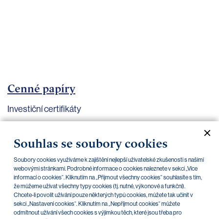
bankovnictví
Kariéra
Kontakty
Cenné papíry
Investiční certifikáty
Aktuální dokumenty
Archiv
Souhlas se soubory cookies
Soubory cookies využíváme k zajištění nejlepší uživatelské zkušenosti s našimi
CZK
EUR
webovými stránkami. Podrobné informace o cookies naleznete v sekci „Více
informací o cookies“. Kliknutím na „Přijmout všechny cookies“ souhlasíte s tím,
že můžeme užívat všechny typy cookies (tj. nutné, výkonové a funkční).
Chcete-li povolit užívání pouze některých typů cookies, můžete tak učinit v
Home Credit
SKODA
CSG FIN
sekci „Nastavení cookies“. Kliknutím na „Nepříjmout cookies“ můžete
odmítnout užívání všech cookies s výjimkou těch, které jsou třeba pro