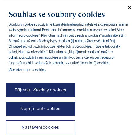
IC PPFB EUR 02/25 - CSG (informační list)
22.08.2022
Souhlas se soubory cookies
IC PPFB CZK 02/25 - CSG (emisní podmínky)
22.08.2022
Soubory cookies využíváme k zajištění nejlepší uživatelské zkušenosti s našimi
webovými stránkami. Podrobné informace o cookies naleznete v sekci „Více
IC PPFB EUR 02/25 - CSG (emisní podmínky)
22.08.2022
informací o cookies“. Kliknutím na „Přijmout všechny cookies“ souhlasíte s tím,
že můžeme užívat všechny typy cookies (tj. nutné, výkonové a funkční).
Chcete-li povolit užívání pouze některých typů cookies, můžete tak učinit v
sekci „Nastavení cookies“. Kliknutím na „Nepříjmout cookies“ můžete
odmítnout užívání všech cookies s výjimkou těch, které jsou třeba pro
«
»
6
1
2
3
4
5
7
8
fungování našich webových stránek, tzv. nutné (technické) cookies.
Více informací o cookies
Přijmout všechny cookies
Nepřijmout cookies
NONSTOP blokace platebních karet (+420) 222 244 266
NONSTOP blokace internetového bankovnictví (+420) 224 175 901
Nastavení cookies
Transparentní účty
|
Aplikace třetích stran
|
Klientské API
|
Mapa stránek
|
Podmínky použití
|
Cookies