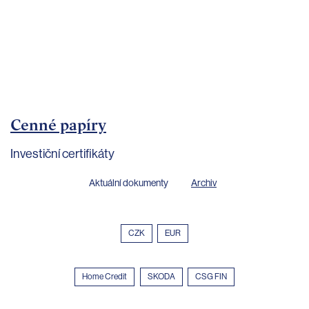
bankovnictví
Kariéra
Kontakty
Cenné papíry
Investiční certifikáty
Aktuální dokumenty
Archiv
CZK
EUR
Home Credit
SKODA
CSG FIN