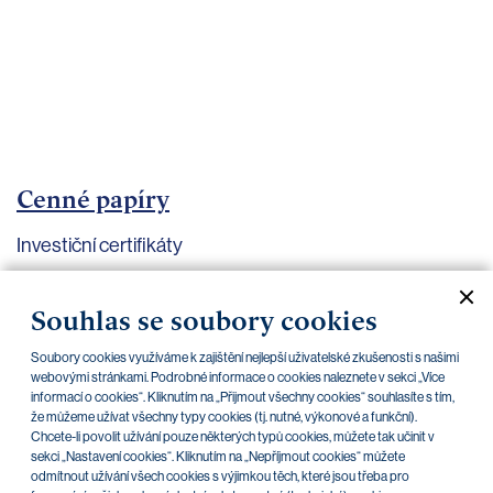
bankovnictví
Kariéra
Kontakty
Cenné papíry
Investiční certifikáty
Aktuální dokumenty
Archiv
Souhlas se soubory cookies
Soubory cookies využíváme k zajištění nejlepší uživatelské zkušenosti s našimi
CZK
EUR
webovými stránkami. Podrobné informace o cookies naleznete v sekci „Více
informací o cookies“. Kliknutím na „Přijmout všechny cookies“ souhlasíte s tím,
že můžeme užívat všechny typy cookies (tj. nutné, výkonové a funkční).
Chcete-li povolit užívání pouze některých typů cookies, můžete tak učinit v
Home Credit
SKODA
CSG FIN
sekci „Nastavení cookies“. Kliknutím na „Nepříjmout cookies“ můžete
odmítnout užívání všech cookies s výjimkou těch, které jsou třeba pro