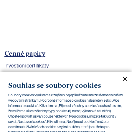
bankovnictví
Kariéra
Kontakty
Cenné papíry
Investiční certifikáty
Aktuální dokumenty
Archiv
Souhlas se soubory cookies
Soubory cookies využíváme k zajištění nejlepší uživatelské zkušenosti s našimi
CZK
EUR
webovými stránkami. Podrobné informace o cookies naleznete v sekci „Více
informací o cookies“. Kliknutím na „Přijmout všechny cookies“ souhlasíte s tím,
že můžeme užívat všechny typy cookies (tj. nutné, výkonové a funkční).
Chcete-li povolit užívání pouze některých typů cookies, můžete tak učinit v
Home Credit
SKODA
CSG FIN
sekci „Nastavení cookies“. Kliknutím na „Nepříjmout cookies“ můžete
odmítnout užívání všech cookies s výjimkou těch, které jsou třeba pro