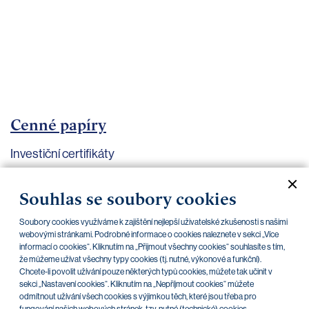
bankovnictví
Kariéra
Kontakty
Cenné papíry
Investiční certifikáty
Aktuální dokumenty
Archiv
Souhlas se soubory cookies
Soubory cookies využíváme k zajištění nejlepší uživatelské zkušenosti s našimi
CZK
EUR
webovými stránkami. Podrobné informace o cookies naleznete v sekci „Více
informací o cookies“. Kliknutím na „Přijmout všechny cookies“ souhlasíte s tím,
že můžeme užívat všechny typy cookies (tj. nutné, výkonové a funkční).
Chcete-li povolit užívání pouze některých typů cookies, můžete tak učinit v
Home Credit
SKODA
CSG FIN
sekci „Nastavení cookies“. Kliknutím na „Nepříjmout cookies“ můžete
odmítnout užívání všech cookies s výjimkou těch, které jsou třeba pro